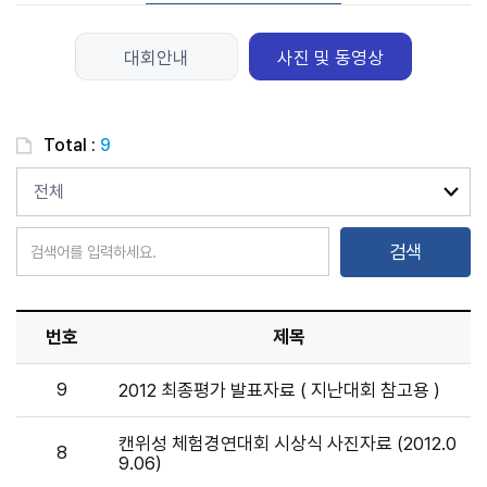
대회안내
사진 및 동영상
Total :
9
검
색
조
건
검
검색
색
내
용
번호
제목
9
2012 최종평가 발표자료 ( 지난대회 참고용 )
캔위성 체험경연대회 시상식 사진자료 (2012.0
8
9.06)