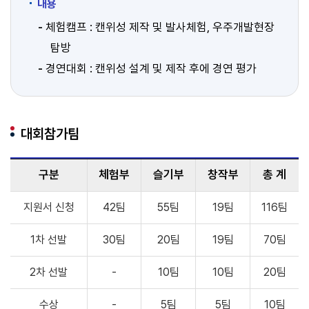
내용
체험캠프 : 캔위성 제작 및 발사체험, 우주개발현장
탐방
경연대회 : 캔위성 설계 및 제작 후에 경연 평가
대회참가팀
구분
체험부
슬기부
창작부
총 계
지원서 신청
42팀
55팀
19팀
116팀
1차 선발
30팀
20팀
19팀
70팀
2차 선발
-
10팀
10팀
20팀
수상
-
5팀
5팀
10팀