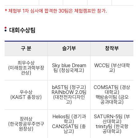
* 체험부 1차 심사에 합격한 30팀은 체험캠프만 참가.
대회수상팀
구 분
슬기부
창작부
최우수상
Sky blue Dream
WCC팀 (부산대학
(미래창조과학부장
팀 (청심국제고)
교)
관상)
bAST팀 (청구고)
COMSAT팀 (경상
우수상
RAINbOW 2.0팀
대학교)
(KAIST 총장상)
(대전전자디자인
핵밤송이팀 (금오
고)
공과대학교)
Helios팀 (경기과
SATURN-5팀 (부
장려상
학고)
산대학교)
(한국항공우주연구
CAN2SAT팀 (충
trinity팀 (한국항
원장상)
남고)
공대학교)